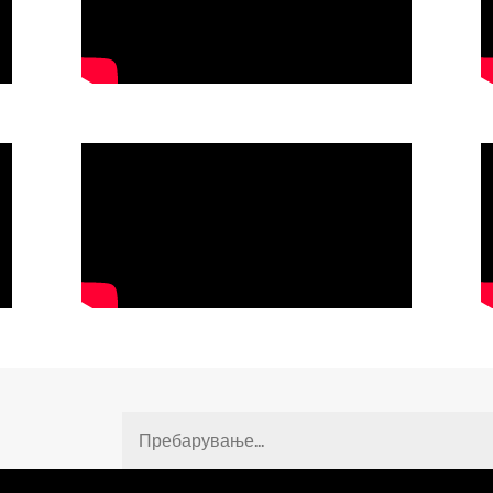
Fulltext
search