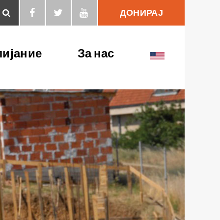
ДОНИРАЈ
Пребарај
лијание
За нас
Публикации
Нашиот тим
Медија центар
Нашите партнери
Нашата партнерска
мрежа
Ревидирани
финансиски
извештаи
Моето безбедно
работно место