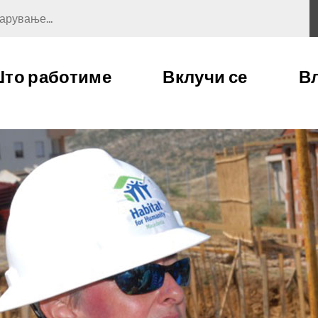
ување...
то работиме
Вклучи се
В
Програмски области
Волонтерство
на работа
Поддршка
Развој на портфолио
Новости и стории