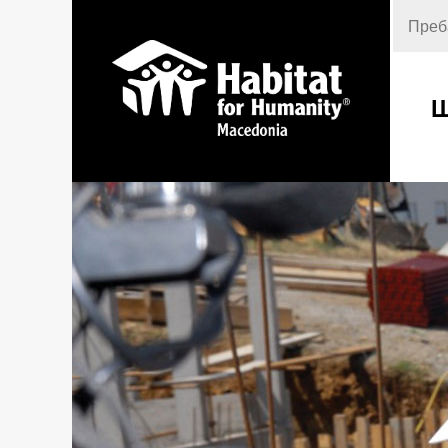
Пребар
Ш