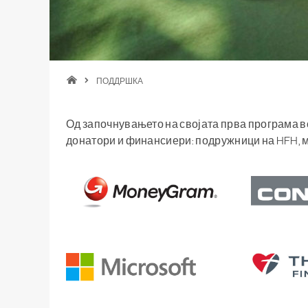
Breadcrumb
ПОДДРШКА
Од започнувањето на својата прва програма во
донатори и финансиери: подружници на HFH, 