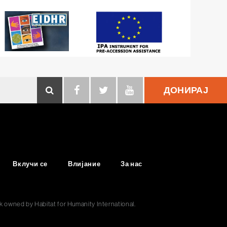
ДОНИРАЈ
Search
Вклучи се
Влијание
За нас
ark owned by Habitat for Humanity International.