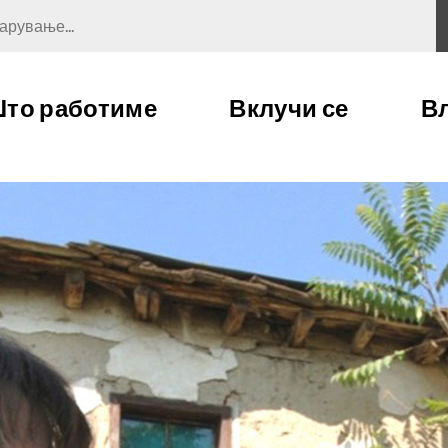
ување...
то работиме
Вклучи се
В
Програмски области
Волонтерство
на работа
Поддршка
Развој на портфолио
Новости и стории