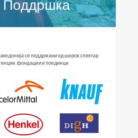
Поддршка
 Македонија се поддржани од широк спектар
генции, фондации и поединци.