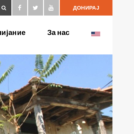
ДОНИРАЈ
Пребарај
лијание
За нас
Публикации
Нашиот тим
Медија центар
Нашите партнери
Нашата партнерска
мрежа
Ревидирани
финансиски
извештаи
Моето безбедно
работно место