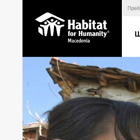
Пребар
Ш