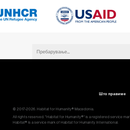
Fulltext
search
Што правиме
© 2017-2026. Habitat for Humanity® Macedonia.
All rights reserved. "Habitat for Humanity®" is a registered service m
Habitat® is a service mark of Habitat for Humanity International.